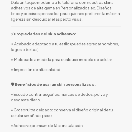
Dale un toque moderno a tu teléfono con nuestros skins
adhesivos de alta gama en Personalizados.ec. Diseños
finos y precisos pensados para quienes prefieren la máxima
ligereza sin descuidar el aspecto visual.
⚡ Propiedades del skin adhesivo:
⭐ Acabado adaptado a tu estilo (puedes agregar nombres,
logos o textos).
⭐ Moldeado a medida para cualquier modelo de celular.
⭐ Impresión de alta calidad.
🛡️ Beneficios de usar un skin personalizado:
▪️ Escudo contra rasguños, marcas de dedos, polvo y
desgaste diario.
▪️ Grosor ultra delgado: conserva el diseño original de tu
celular sin añadir peso.
▪️ Adhesivo premium de fácil instalación.