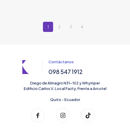
1
2
3
4
Contáctanos
098 547 1912
Diego de Almagro N31-102 y Whymper
Edificio Carlos V, Local Fazty, Frente a Arcotel
Quito - Ecuador