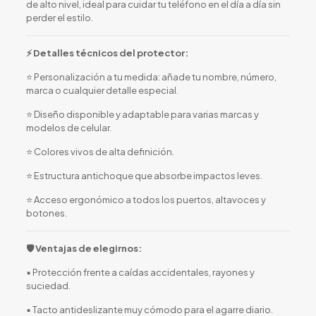
de alto nivel, ideal para cuidar tu teléfono en el día a día sin
perder el estilo.
⚡ Detalles técnicos del protector:
⭐ Personalización a tu medida: añade tu nombre, número,
marca o cualquier detalle especial.
⭐ Diseño disponible y adaptable para varias marcas y
modelos de celular.
⭐ Colores vivos de alta definición.
⭐ Estructura antichoque que absorbe impactos leves.
⭐ Acceso ergonómico a todos los puertos, altavoces y
botones.
🛡️ Ventajas de elegirnos:
▪️ Protección frente a caídas accidentales, rayones y
suciedad.
▪️ Tacto antideslizante muy cómodo para el agarre diario.