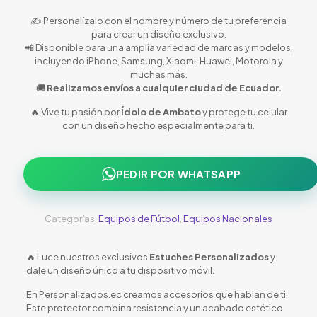
✍️ Personalízalo con el nombre y número de tu preferencia
para crear un diseño exclusivo.
📲 Disponible para una amplia variedad de marcas y modelos,
incluyendo iPhone, Samsung, Xiaomi, Huawei, Motorola y
muchas más.
🚚
Realizamos envíos a cualquier ciudad de Ecuador.
🔥 Vive tu pasión por
Ídolo de Ambato
y protege tu celular
con un diseño hecho especialmente para ti.
PEDIR POR WHATSAPP
Categorías:
Equipos de Fútbol
,
Equipos Nacionales
🔥 Luce nuestros exclusivos
Estuches Personalizados
y
dale un diseño único a tu dispositivo móvil.
En Personalizados.ec creamos accesorios que hablan de ti.
Este protector combina resistencia y un acabado estético