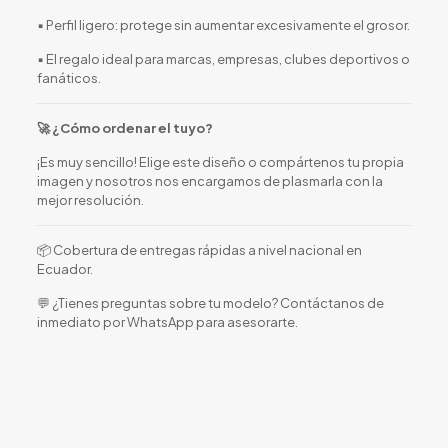
▪️ Perfil ligero: protege sin aumentar excesivamente el grosor.
▪️ El regalo ideal para marcas, empresas, clubes deportivos o
fanáticos.
🚀 ¿Cómo ordenar el tuyo?
¡Es muy sencillo! Elige este diseño o compártenos tu propia
imagen y nosotros nos encargamos de plasmarla con la
mejor resolución.
📦 Cobertura de entregas rápidas a nivel nacional en
Ecuador.
💬 ¿Tienes preguntas sobre tu modelo? Contáctanos de
inmediato por WhatsApp para asesorarte.