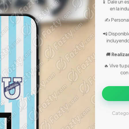
📱 Dale un es
en la in
✍️ Personal
📲 Disponibl
incluyendo
🚚
Realiza
🔥 Vive tu p
con
Categor