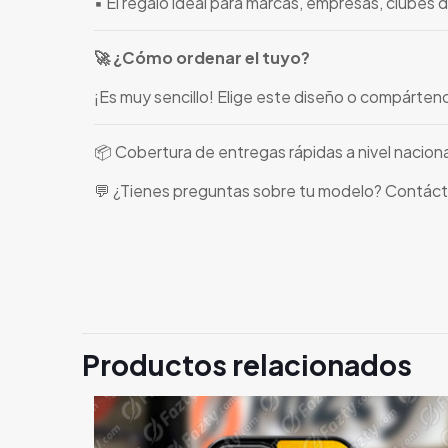
▪️ El regalo ideal para marcas, empresas, clubes 
🚀 ¿Cómo ordenar el tuyo?
¡Es muy sencillo! Elige este diseño o compárten
📦 Cobertura de entregas rápidas a nivel nacion
💬 ¿Tienes preguntas sobre tu modelo? Contác
Productos relacionados