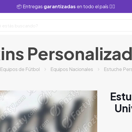
📦 Entregas
garantizadas
en todo el país 👌🏻
ins Personaliza
Equipos de Fútbol
Equipos Nacionales
Estuche Pers
Estu
Uni