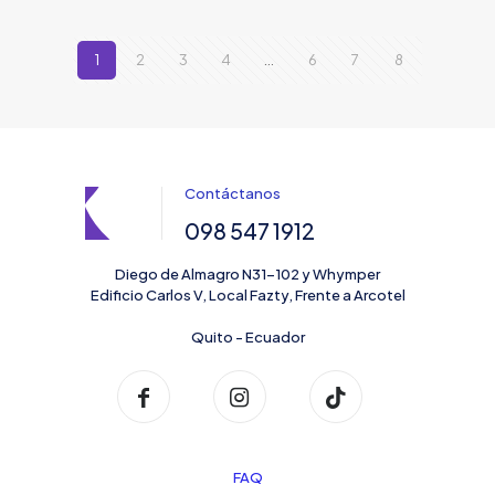
1
2
3
4
…
6
7
8
Contáctanos
098 547 1912
Diego de Almagro N31-102 y Whymper
Edificio Carlos V, Local Fazty, Frente a Arcotel
Quito - Ecuador
FAQ