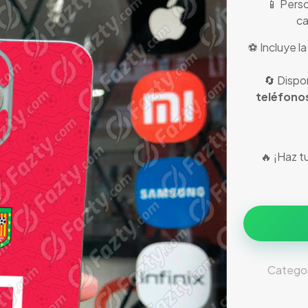
📱 Perso
ca
⚽ Incluye la
🔄 Dispo
teléfono
🔥 ¡Haz t
Categor