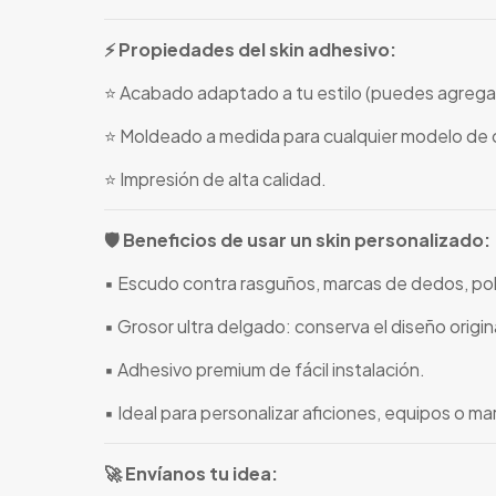
⚡ Propiedades del skin adhesivo:
⭐ Acabado adaptado a tu estilo (puedes agregar
⭐ Moldeado a medida para cualquier modelo de c
⭐ Impresión de alta calidad.
🛡️ Beneficios de usar un skin personalizado:
▪️ Escudo contra rasguños, marcas de dedos, pol
▪️ Grosor ultra delgado: conserva el diseño origina
▪️ Adhesivo premium de fácil instalación.
▪️ Ideal para personalizar aficiones, equipos o m
🚀 Envíanos tu idea: