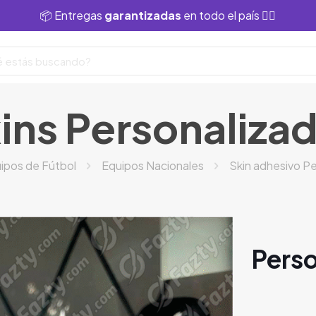
📦 Entregas
garantizadas
en todo el país 👌🏻
ins Personaliza
ipos de Fútbol
Equipos Nacionales
Skin adhesivo P
Perso