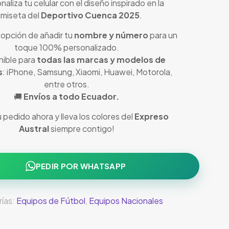
naliza tu celular con el diseño inspirado en la
miseta del
Deportivo Cuenca 2025
.
 opción de añadir tu
nombre y número
para un
toque 100% personalizado.
nible para
todas las marcas y modelos de
s
: iPhone, Samsung, Xiaomi, Huawei, Motorola,
entre otros.
🚚
Envíos a todo Ecuador.
u pedido ahora y lleva los colores del
Expreso
Austral
siempre contigo!
PEDIR POR WHATSAPP
ías:
Equipos de Fútbol
,
Equipos Nacionales