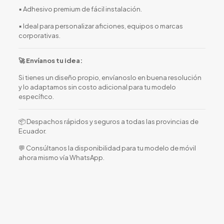
▪️ Adhesivo premium de fácil instalación.
▪️ Ideal para personalizar aficiones, equipos o marcas
corporativas.
🚀 Envíanos tu idea:
Si tienes un diseño propio, envíanoslo en buena resolución
y lo adaptamos sin costo adicional para tu modelo
específico.
📦 Despachos rápidos y seguros a todas las provincias de
Ecuador.
💬 Consúltanos la disponibilidad para tu modelo de móvil
ahora mismo vía WhatsApp.