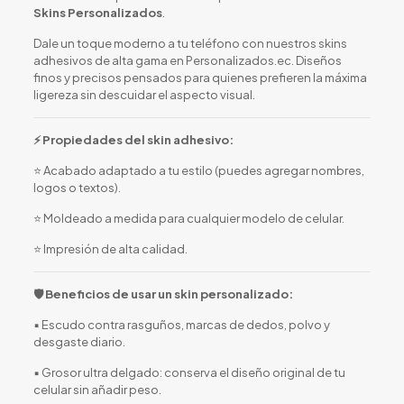
Skins Personalizados
.
Dale un toque moderno a tu teléfono con nuestros skins
adhesivos de alta gama en Personalizados.ec. Diseños
finos y precisos pensados para quienes prefieren la máxima
ligereza sin descuidar el aspecto visual.
⚡ Propiedades del skin adhesivo:
⭐ Acabado adaptado a tu estilo (puedes agregar nombres,
logos o textos).
⭐ Moldeado a medida para cualquier modelo de celular.
⭐ Impresión de alta calidad.
🛡️ Beneficios de usar un skin personalizado:
▪️ Escudo contra rasguños, marcas de dedos, polvo y
desgaste diario.
▪️ Grosor ultra delgado: conserva el diseño original de tu
celular sin añadir peso.