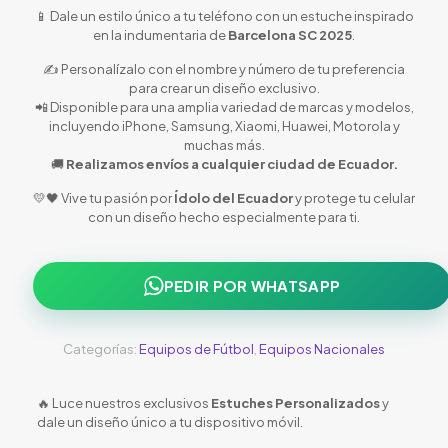
📱 Dale un estilo único a tu teléfono con un estuche inspirado
en la indumentaria de
Barcelona SC 2025
.
✍️ Personalízalo con el nombre y número de tu preferencia
para crear un diseño exclusivo.
📲 Disponible para una amplia variedad de marcas y modelos,
incluyendo iPhone, Samsung, Xiaomi, Huawei, Motorola y
muchas más.
🚚
Realizamos envíos a cualquier ciudad de Ecuador.
💛🖤 Vive tu pasión por
Ídolo del Ecuador
y protege tu celular
con un diseño hecho especialmente para ti.
PEDIR POR WHATSAPP
Categorías:
Equipos de Fútbol
,
Equipos Nacionales
🔥 Luce nuestros exclusivos
Estuches Personalizados
y
dale un diseño único a tu dispositivo móvil.