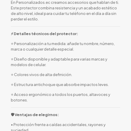
En Personalizados.ec creamos accesorios que hablan de ti.
Este protector combina resistencia y un acabado estético
de alto nivel, ideal para cuidar tu teléfono en el día a día sin
perder el estilo.
⚡ Detalles técnicos del protector:
⭐ Personalización a tu medida: añade tu nombre, número,
marca o cualquier detalle especial.
⭐ Diseño disponible y adaptable para varias marcas y
modelos de celular.
⭐ Colores vivos de alta definición.
⭐ Estructura antichoque que absorbe impactos leves.
⭐ Acceso ergonómico a todos los puertos, altavoces y
botones.
🛡️ Ventajas de elegirnos:
▪️ Protección frente a caídas accidentales, rayones y
suciedad.