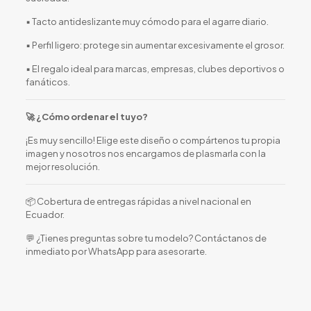
▪️ Tacto antideslizante muy cómodo para el agarre diario.
▪️ Perfil ligero: protege sin aumentar excesivamente el grosor.
▪️ El regalo ideal para marcas, empresas, clubes deportivos o
fanáticos.
🚀 ¿Cómo ordenar el tuyo?
¡Es muy sencillo! Elige este diseño o compártenos tu propia
imagen y nosotros nos encargamos de plasmarla con la
mejor resolución.
📦 Cobertura de entregas rápidas a nivel nacional en
Ecuador.
💬 ¿Tienes preguntas sobre tu modelo? Contáctanos de
inmediato por WhatsApp para asesorarte.