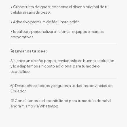
▪️ Grosor ultra delgado: conserva el diseño original de tu
celular sin añadir peso.
▪️ Adhesivo premium de fácil instalación.
▪️ Ideal para personalizar aficiones, equipos o marcas
corporativas.
🚀 Envíanos tu idea:
Si tienes un diseño propio, envíanoslo en buena resolución
y lo adaptamos sin costo adicional para tu modelo
específico.
📦 Despachos rápidos y seguros a todas las provincias de
Ecuador.
💬 Consúltanos la disponibilidad para tu modelo de móvil
ahora mismo vía WhatsApp.