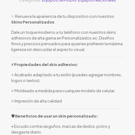
✨ Renueva la apariencia de tu dispositivo con nuestros
Skins Personalizados
.
Dale un toque moderno a tu teléfono con nuestros skins
adhesivos de alta gama en Personalizados.ec. Diseños
finos y precisos pensados para quienes prefieren la máxima
ligereza sin descuidar el aspecto visual.
⚡ Propiedades del skin adhesivo:
⭐ Acabado adaptado a tu estilo (puedes agregar nombres,
logos o textos).
⭐ Moldeado a medida para cualquier modelo de celular.
⭐ Impresión de alta calidad.
🛡️ Beneficios de usar un skin personalizado:
▪️ Escudo contra rasguños, marcas de dedos, polvo y
desgaste diario.