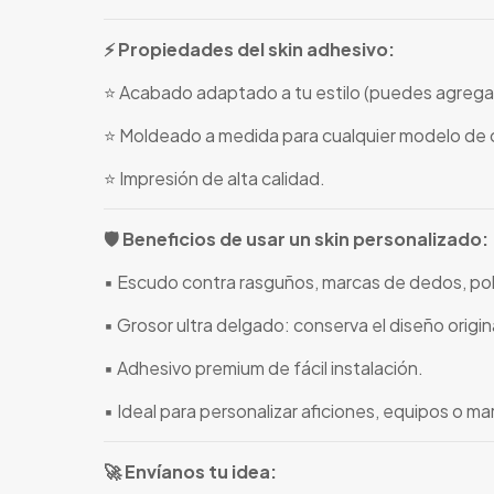
⚡ Propiedades del skin adhesivo:
⭐ Acabado adaptado a tu estilo (puedes agregar
⭐ Moldeado a medida para cualquier modelo de c
⭐ Impresión de alta calidad.
🛡️ Beneficios de usar un skin personalizado:
▪️ Escudo contra rasguños, marcas de dedos, pol
▪️ Grosor ultra delgado: conserva el diseño origina
▪️ Adhesivo premium de fácil instalación.
▪️ Ideal para personalizar aficiones, equipos o m
🚀 Envíanos tu idea: