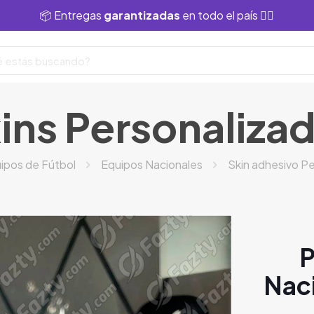
📦 Entregas
garantizadas
en todo el país 👌🏻
ins Personaliza
ipos de Fútbol
Equipos Nacionales
Skin adhesivo Pe
P
Naci