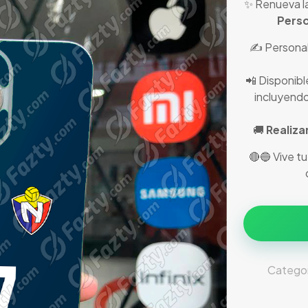
✨ Renueva la
Perso
✍️ Personal
📲 Disponibl
incluyendo
🚚
Realiza
🔴🔵 Vive t
Categor