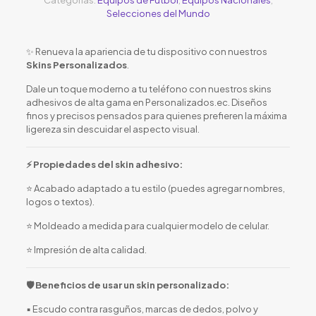
Selecciones del Mundo
✨ Renueva la apariencia de tu dispositivo con nuestros
Skins Personalizados
.
Dale un toque moderno a tu teléfono con nuestros skins
adhesivos de alta gama en Personalizados.ec. Diseños
finos y precisos pensados para quienes prefieren la máxima
ligereza sin descuidar el aspecto visual.
⚡ Propiedades del skin adhesivo:
⭐ Acabado adaptado a tu estilo (puedes agregar nombres,
logos o textos).
⭐ Moldeado a medida para cualquier modelo de celular.
⭐ Impresión de alta calidad.
🛡️ Beneficios de usar un skin personalizado:
▪️ Escudo contra rasguños, marcas de dedos, polvo y