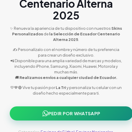
Centenario Alterna
2025
✨ Renueva la apariencia de tu dispositivo con nuestros
Skins
Personalizados
de
la Selección de Ecuador Centenario
Alterna 2025
.
✍️ Personalízalo con el nombre y número de tu preferencia
para crear un diseño exclusivo.
📲 Disponible para una amplia variedad de marcas y modelos,
incluyendo iPhone, Samsung, Xiaomi, Huawei, Motorola y
muchas más.
🚚
Realizamos envíos a cualquier ciudad de Ecuador.
💛💙🔴 Vive tu pasión por
La Tri
y personaliza tu celular con un
diseño hecho especialmente para ti.
PEDIR POR WHATSAPP
Categorías:
Equipos de Fútbol
,
Equipos Nacionales
,