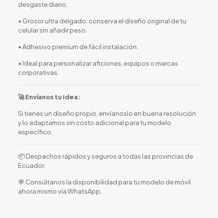
desgaste diario.
▪️ Grosor ultra delgado: conserva el diseño original de tu
celular sin añadir peso.
▪️ Adhesivo premium de fácil instalación.
▪️ Ideal para personalizar aficiones, equipos o marcas
corporativas.
🚀 Envíanos tu idea:
Si tienes un diseño propio, envíanoslo en buena resolución
y lo adaptamos sin costo adicional para tu modelo
específico.
📦 Despachos rápidos y seguros a todas las provincias de
Ecuador.
💬 Consúltanos la disponibilidad para tu modelo de móvil
ahora mismo vía WhatsApp.