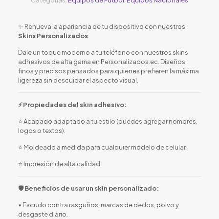
✨ Renueva la apariencia de tu dispositivo con nuestros
Skins Personalizados
.
Dale un toque moderno a tu teléfono con nuestros skins
adhesivos de alta gama en Personalizados.ec. Diseños
finos y precisos pensados para quienes prefieren la máxima
ligereza sin descuidar el aspecto visual.
⚡ Propiedades del skin adhesivo:
⭐ Acabado adaptado a tu estilo (puedes agregar nombres,
logos o textos).
⭐ Moldeado a medida para cualquier modelo de celular.
⭐ Impresión de alta calidad.
🛡️ Beneficios de usar un skin personalizado:
▪️ Escudo contra rasguños, marcas de dedos, polvo y
desgaste diario.