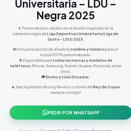
Universitaria – LDU –
Negra 2025
📱 Personaliza tu celular con el diseño inspirado en la
camiseta negra de
Liga Deportiva Universitaria (Liga de
Quito – LDU)
2025
.
⚽ Incluye la opción de añadir tu
nombre y número
para un
toque 100% personalizado.
🔄 Disponible para
todas las marcas y modelos de
teléfonos
: iPhone, Samsung, Xiaomi, Huawei, Motorola, entre
otros.
🚚
Envíos a todo Ecuador.
🔥 ¡Haz tu pedido ahora y lleva los colores del
Rey de Copas
siempre contigo!
PEDIR POR WHATSAPP
Categorías:
Equipos de Fútbol
,
Equipos Nacionales