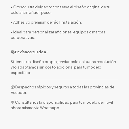
▪️ Grosor ultra delgado: conserva el diseño original de tu
celular sin añadir peso.
▪️ Adhesivo premium de fácil instalación.
▪️ Ideal para personalizar aficiones, equipos o marcas
corporativas.
🚀 Envíanos tu idea:
Si tienes un diseño propio, envíanoslo en buena resolución
y lo adaptamos sin costo adicional para tu modelo
específico.
📦 Despachos rápidos y seguros a todas las provincias de
Ecuador.
💬 Consúltanos la disponibilidad para tu modelo de móvil
ahora mismo vía WhatsApp.