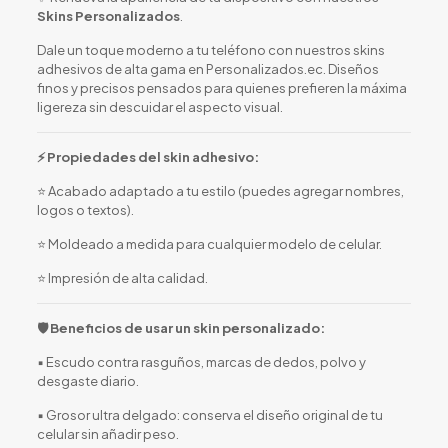
Skins Personalizados
.
Dale un toque moderno a tu teléfono con nuestros skins
adhesivos de alta gama en Personalizados.ec. Diseños
finos y precisos pensados para quienes prefieren la máxima
ligereza sin descuidar el aspecto visual.
⚡ Propiedades del skin adhesivo:
⭐ Acabado adaptado a tu estilo (puedes agregar nombres,
logos o textos).
⭐ Moldeado a medida para cualquier modelo de celular.
⭐ Impresión de alta calidad.
🛡️ Beneficios de usar un skin personalizado:
▪️ Escudo contra rasguños, marcas de dedos, polvo y
desgaste diario.
▪️ Grosor ultra delgado: conserva el diseño original de tu
celular sin añadir peso.