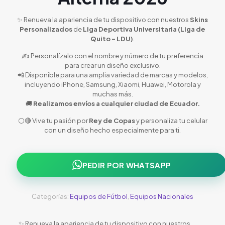
✨ Renueva la apariencia de tu dispositivo con nuestros
Skins
Personalizados
de
Liga Deportiva Universitaria (Liga de
Quito – LDU)
.
✍️ Personalízalo con el nombre y número de tu preferencia
para crear un diseño exclusivo.
📲 Disponible para una amplia variedad de marcas y modelos,
incluyendo iPhone, Samsung, Xiaomi, Huawei, Motorola y
muchas más.
🚚
Realizamos envíos a cualquier ciudad de Ecuador.
⚪🔴 Vive tu pasión por
Rey de Copas
y personaliza tu celular
con un diseño hecho especialmente para ti.
PEDIR POR WHATSAPP
Categorías:
Equipos de Fútbol
,
Equipos Nacionales
✨ Renueva la apariencia de tu dispositivo con nuestros