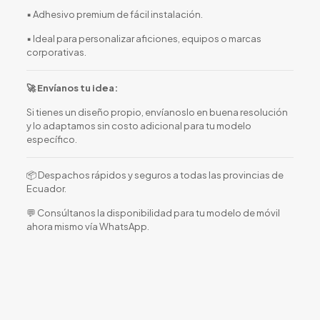
▪️ Adhesivo premium de fácil instalación.
▪️ Ideal para personalizar aficiones, equipos o marcas
corporativas.
🚀 Envíanos tu idea:
Si tienes un diseño propio, envíanoslo en buena resolución
y lo adaptamos sin costo adicional para tu modelo
específico.
📦 Despachos rápidos y seguros a todas las provincias de
Ecuador.
💬 Consúltanos la disponibilidad para tu modelo de móvil
ahora mismo vía WhatsApp.