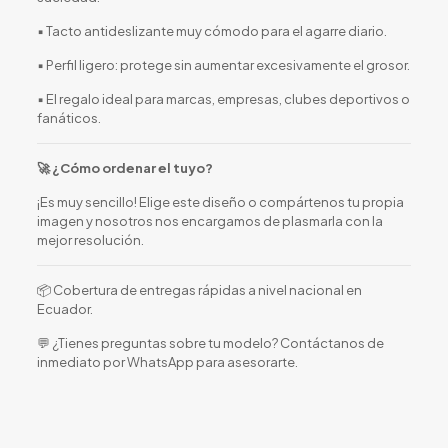
▪️ Tacto antideslizante muy cómodo para el agarre diario.
▪️ Perfil ligero: protege sin aumentar excesivamente el grosor.
▪️ El regalo ideal para marcas, empresas, clubes deportivos o
fanáticos.
🚀 ¿Cómo ordenar el tuyo?
¡Es muy sencillo! Elige este diseño o compártenos tu propia
imagen y nosotros nos encargamos de plasmarla con la
mejor resolución.
📦 Cobertura de entregas rápidas a nivel nacional en
Ecuador.
💬 ¿Tienes preguntas sobre tu modelo? Contáctanos de
inmediato por WhatsApp para asesorarte.