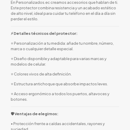
En Personalizados.ec creamos accesorios que hablan de ti.
Este protector combina resistencia y un acabado estético
de alto nivel, ideal para cuidar tu teléfono en el día a día sin
perder el estilo.
⚡ Detalles técnicos del protector:
⭐ Personalización a tu medida: añade tu nombre, número,
marca o cualquier detalle especial.
⭐ Diseño disponible y adaptable para varias marcas y
modelos de celular.
⭐ Colores vivos de alta definición.
⭐ Estructura antichoque que absorbe impactos leves.
⭐ Acceso ergonómico a todos los puertos, altavoces y
botones.
🛡️ Ventajas de elegirnos:
▪️ Protección frente a caídas accidentales, rayones y
suciedad.