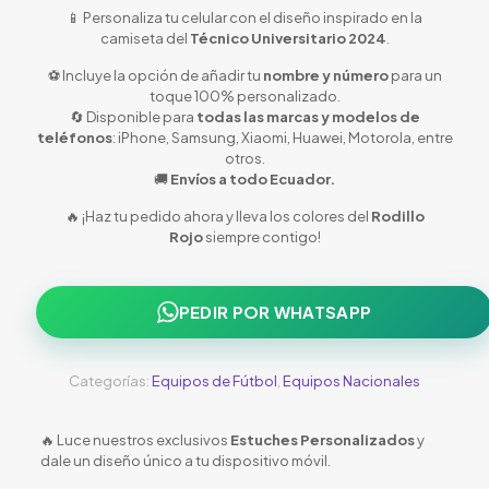
📱 Personaliza tu celular con el diseño inspirado en la
camiseta del
Técnico Universitario
2024
.
⚽ Incluye la opción de añadir tu
nombre y número
para un
toque 100% personalizado.
🔄 Disponible para
todas las marcas y modelos de
teléfonos
: iPhone, Samsung, Xiaomi, Huawei, Motorola, entre
otros.
🚚
Envíos a todo Ecuador.
🔥 ¡Haz tu pedido ahora y lleva los colores del
Rodillo
Rojo
siempre contigo!
PEDIR POR WHATSAPP
Categorías:
Equipos de Fútbol
,
Equipos Nacionales
🔥 Luce nuestros exclusivos
Estuches Personalizados
y
dale un diseño único a tu dispositivo móvil.