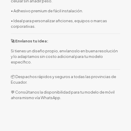
celular sin añadir peso.
▪️ Adhesivo premium de fácil instalación.
▪️ Ideal para personalizar aficiones, equipos o marcas
corporativas.
🚀 Envíanos tu idea:
Si tienes un diseño propio, envíanoslo en buena resolución
y lo adaptamos sin costo adicional para tu modelo
específico.
📦 Despachos rápidos y seguros a todas las provincias de
Ecuador.
💬 Consúltanos la disponibilidad para tu modelo de móvil
ahora mismo vía WhatsApp.