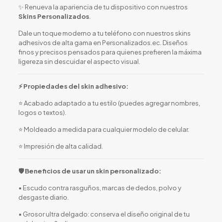
✨ Renueva la apariencia de tu dispositivo con nuestros
Skins Personalizados
.
Dale un toque moderno a tu teléfono con nuestros skins
adhesivos de alta gama en Personalizados.ec. Diseños
finos y precisos pensados para quienes prefieren la máxima
ligereza sin descuidar el aspecto visual.
⚡ Propiedades del skin adhesivo:
⭐ Acabado adaptado a tu estilo (puedes agregar nombres,
logos o textos).
⭐ Moldeado a medida para cualquier modelo de celular.
⭐ Impresión de alta calidad.
🛡️ Beneficios de usar un skin personalizado:
▪️ Escudo contra rasguños, marcas de dedos, polvo y
desgaste diario.
▪️ Grosor ultra delgado: conserva el diseño original de tu