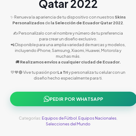
Qatar 2022
✨ Renueva la apariencia de tu dispositivo con nuestros
Skins
Personalizados
de
la Selección de Ecuador Qatar 2022
.
✍️ Personalízalo con el nombre y número de tu preferencia
para crear un diseño exclusivo.
📲 Disponible para una amplia variedad de marcas y modelos,
incluyendo iPhone, Samsung, Xiaomi, Huawei, Motorola y
muchas más.
🚚
Realizamos envíos a cualquier ciudad de Ecuador.
💛💙🔴 Vive tu pasión por
La Tri
y personaliza tu celular con un
diseño hecho especialmente para ti.
PEDIR POR WHATSAPP
Categorías:
Equipos de Fútbol
,
Equipos Nacionales
,
Selecciones del Mundo