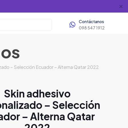
✕
Contáctanos
098 547 1912
dos
izado – Selección Ecuador – Alterna Qatar 2022
Skin adhesivo
nalizado – Selección
dor – Alterna Qatar
2022