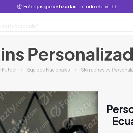
📦 Entregas
garantizadas
en todo el país 👌🏻
ins Personaliza
 Fútbol
Equipos Nacionales
Skin adhesivo Personal
Perso
Ecua