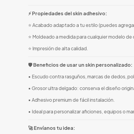
⚡ Propiedades del skin adhesivo:
⭐ Acabado adaptado a tu estilo (puedes agregar
⭐ Moldeado a medida para cualquier modelo de c
⭐ Impresión de alta calidad.
🛡️ Beneficios de usar un skin personalizado:
▪️ Escudo contra rasguños, marcas de dedos, pol
▪️ Grosor ultra delgado: conserva el diseño origina
▪️ Adhesivo premium de fácil instalación.
▪️ Ideal para personalizar aficiones, equipos o m
🚀 Envíanos tu idea: