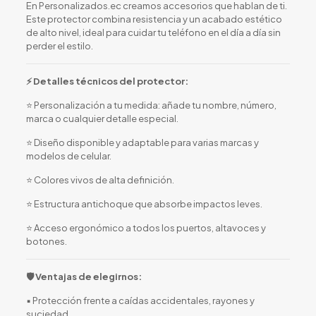
En Personalizados.ec creamos accesorios que hablan de ti.
Este protector combina resistencia y un acabado estético
de alto nivel, ideal para cuidar tu teléfono en el día a día sin
perder el estilo.
⚡ Detalles técnicos del protector:
⭐ Personalización a tu medida: añade tu nombre, número,
marca o cualquier detalle especial.
⭐ Diseño disponible y adaptable para varias marcas y
modelos de celular.
⭐ Colores vivos de alta definición.
⭐ Estructura antichoque que absorbe impactos leves.
⭐ Acceso ergonómico a todos los puertos, altavoces y
botones.
🛡️ Ventajas de elegirnos:
▪️ Protección frente a caídas accidentales, rayones y
suciedad.