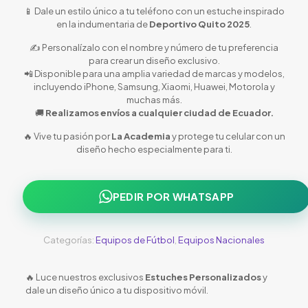
📱 Dale un estilo único a tu teléfono con un estuche inspirado
en la indumentaria de
Deportivo Quito 2025
.
✍️ Personalízalo con el nombre y número de tu preferencia
para crear un diseño exclusivo.
📲 Disponible para una amplia variedad de marcas y modelos,
incluyendo iPhone, Samsung, Xiaomi, Huawei, Motorola y
muchas más.
🚚
Realizamos envíos a cualquier ciudad de Ecuador.
🔥 Vive tu pasión por
La Academia
y protege tu celular con un
diseño hecho especialmente para ti.
PEDIR POR WHATSAPP
Categorías:
Equipos de Fútbol
,
Equipos Nacionales
🔥 Luce nuestros exclusivos
Estuches Personalizados
y
dale un diseño único a tu dispositivo móvil.