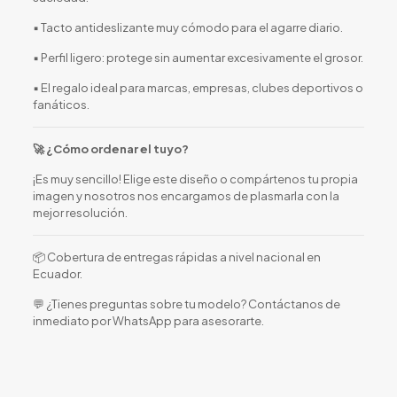
▪️ Tacto antideslizante muy cómodo para el agarre diario.
▪️ Perfil ligero: protege sin aumentar excesivamente el grosor.
▪️ El regalo ideal para marcas, empresas, clubes deportivos o
fanáticos.
🚀 ¿Cómo ordenar el tuyo?
¡Es muy sencillo! Elige este diseño o compártenos tu propia
imagen y nosotros nos encargamos de plasmarla con la
mejor resolución.
📦 Cobertura de entregas rápidas a nivel nacional en
Ecuador.
💬 ¿Tienes preguntas sobre tu modelo? Contáctanos de
inmediato por WhatsApp para asesorarte.